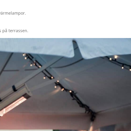
 värmelampor.
ts på terrassen.