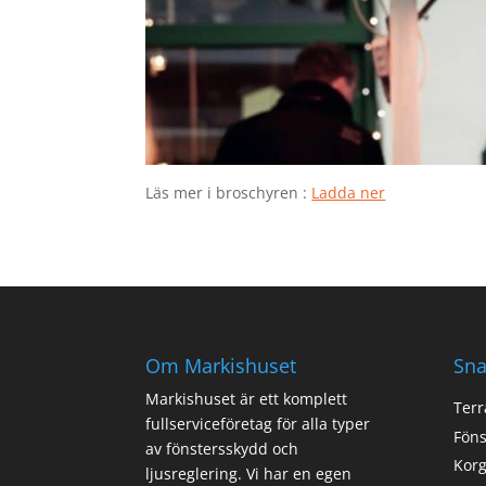
Läs mer i broschyren :
Ladda ner
Om Markishuset
Sna
Markishuset är ett komplett
Terr
fullserviceföretag för alla typer
Föns
av fönstersskydd och
Korg
ljusreglering. Vi har en egen