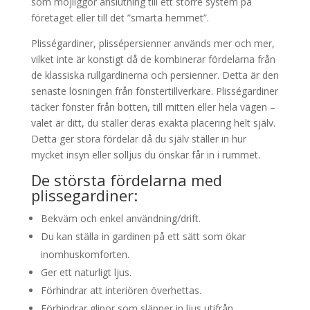
som möjliggör anslutning till ett större system på
företaget eller till det ”smarta hemmet”.
Plisségardiner, plissépersienner används mer och mer,
vilket inte är konstigt då de kombinerar fördelarna från
de klassiska rullgardinerna och persienner. Detta är den
senaste lösningen från fönstertillverkare. Plisségardiner
täcker fönster från botten, till mitten eller hela vägen –
valet är ditt, du ställer deras exakta placering helt själv.
Detta ger stora fördelar då du själv ställer in hur
mycket insyn eller solljus du önskar får in i rummet.
De största fördelarna med
plissegardiner:
Bekväm och enkel användning/drift.
Du kan ställa in gardinen på ett sätt som ökar
inomhuskomforten.
Ger ett naturligt ljus.
Förhindrar att interiören överhettas.
Förhindrar glipor som släpper in ljus utifrån.