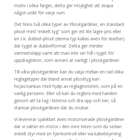
motiv i olika färger, detta ger möjlighet att skapa
något unikt för varje rum.
Det finns två olika typer av Plisségardiner, en standard
plissé med ”enkelt tyg” som ger ett lite lägre pris eller
en s.k. dubbel-plissé (denna typ kallas även för duetter)
där tyget är dubbelformat. Detta ger minder
värmeinsläpp samt att man inte ser hål i tyget för
uppdragslinor, som annars är vanligt i plisségardiner.
Till våra plisségardiner kan du välja mellan en rad olika
reglagetyper där bland annat plissétyg kan
höjas/sänkas med hjälp av reglagesnören, som på en
vanlig persienn. Eller så kan du reglera med handen
genom att ta tag i listerna och dra upp och ner, så
stannar plisségardinen där du önskar.
Vi levererar självklart även motoriserade plisségardiner
där vi sätter en motor i den övre listen som du sedan
enkelt styr med en fjärrkontroll eller via kabelstyrning