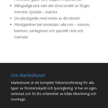
Mångsidiga tack vare det stora urvalet av förger,
mönster, tjocklek – matcha
Din plisségardin med resten av din interiör.
Plisségardiner kan användas i alla rum – sovrum,
barnrum, vardagsrum och speciellt i kök och
matsalar.
Om Markishuset
Markishuset är ett komplett fullserviceföretag för alla
typer av fönstersskydd och ljusreglering. Vi har en egen
verkstad och 50 års erfarenhet av både tillverkning och
montage.